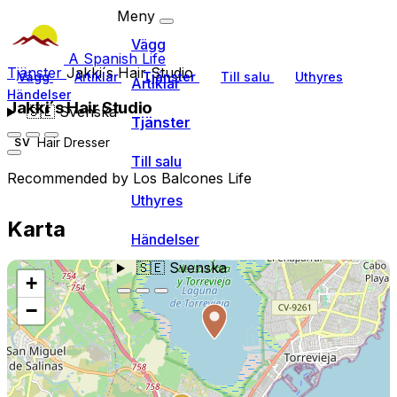
Meny
Vägg
A Spanish Life
Tjänster
Jakki´s Hair Studio
Vägg
Artiklar
Tjänster
Till salu
Uthyres
Artiklar
Händelser
Jakki´s Hair Studio
🇸🇪
Svenska
Tjänster
Hair Dresser
SV
Till salu
Recommended by Los Balcones Life
Uthyres
Karta
Händelser
🇸🇪
Svenska
+
−