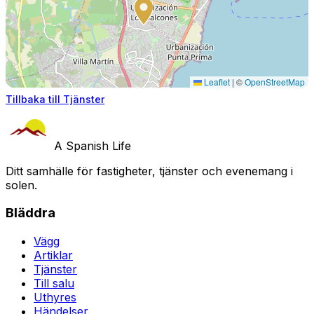
Leaflet
|
©
OpenStreetMap
Tillbaka till Tjänster
A Spanish Life
Ditt samhälle för fastigheter, tjänster och evenemang i
solen.
Bläddra
Vägg
Artiklar
Tjänster
Till salu
Uthyres
Händelser