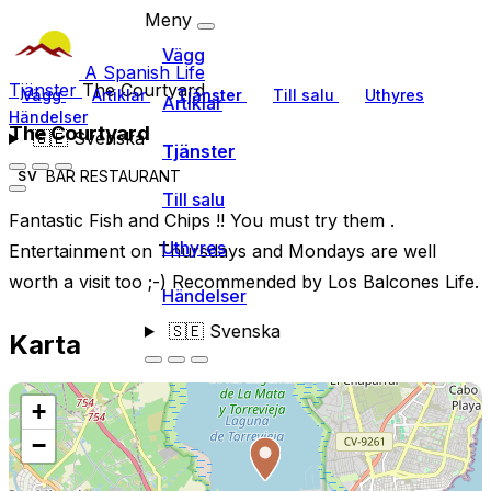
Meny
Vägg
A Spanish Life
Tjänster
The Courtyard
Vägg
Artiklar
Tjänster
Till salu
Uthyres
Artiklar
Händelser
The Courtyard
🇸🇪
Svenska
Tjänster
BAR RESTAURANT
SV
Till salu
Fantastic Fish and Chips !! You must try them .
Uthyres
Entertainment on Thursdays and Mondays are well
worth a visit too ;-) Recommended by Los Balcones Life.
Händelser
🇸🇪
Svenska
Karta
+
−