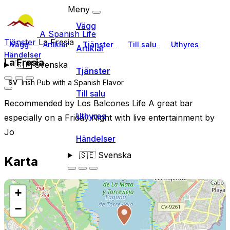
Meny
Vägg
A Spanish Life
Tjänster
La Fresia
Vägg
Artiklar
Tjänster
Till salu
Uthyres
Artiklar
Händelser
La Fresia
🇸🇪
Svenska
Tjänster
Irish Pub with a Spanish Flavor
SV
Till salu
Recommended by Los Balcones Life A great bar
Uthyres
especially on a Friday Night with live entertainment by
Jo
Händelser
🇸🇪
Svenska
Karta
+
−