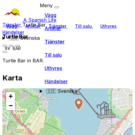
Meny
Vägg
A Spanish Life
Tjänster
Turtle Bar
Vägg
Artiklar
Tjänster
Till salu
Uthyres
Artiklar
Händelser
Turtle Bar
🇸🇪
Svenska
Tjänster
BAR
SV
Till salu
Turtle Bar in BAR.
Uthyres
Karta
Händelser
🇸🇪
Svenska
+
−