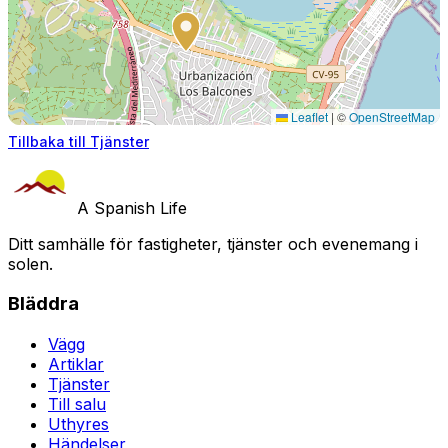
Leaflet
|
©
OpenStreetMap
Tillbaka till Tjänster
A Spanish Life
Ditt samhälle för fastigheter, tjänster och evenemang i
solen.
Bläddra
Vägg
Artiklar
Tjänster
Till salu
Uthyres
Händelser