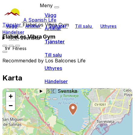
Meny
Vägg
A Spanish Life
Tjänster
FlabeLos Vibra Gym
Vägg
Artiklar
Tjänster
Till salu
Uthyres
Artiklar
Händelser
FlabeLos Vibra Gym
🇸🇪
Svenska
Tjänster
Fitness
SV
Till salu
Recommended by Los Balcones Life
Uthyres
Karta
Händelser
🇸🇪
Svenska
+
−